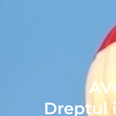
AV
Dreptul i