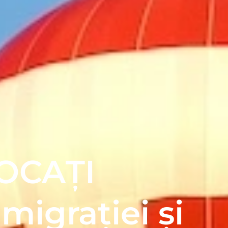
OCAȚI
migrației și