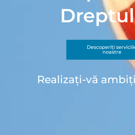
Dreptul 
Descoperiți serviciil
noastre
Realizați-vă ambiți