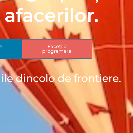
afacerilor.
e
Faceți o
programare
ile dincolo de frontiere.