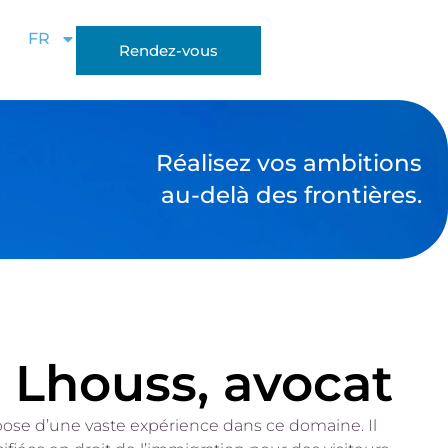
FR
Rendez-vous
Réalisez vos ambitions
au-delà des frontières.
Lhouss, avocat
spose d’une vaste expérience dans ce domaine. Il