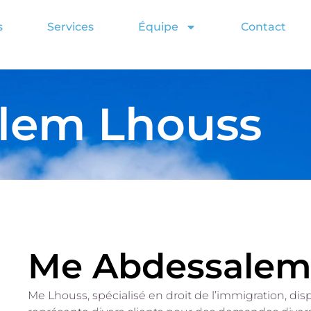
s
Services
Équipe
Contact
lem Lhouss
Me Abdessalem 
Me Lhouss, spécialisé en droit de l’immigration, di