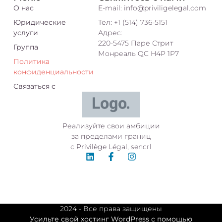
О нас
E-mail: info@priviligelegal.com
Юридические
Тел: +1 (514) 736-5151
услуги
Адрес:
220-5475 Паре Стрит
Группа
Монреаль QC H4P 1P7
Политика
конфиденциальности
Связаться с
Реализуйте свои амбиции
за пределами границ
с Privilège Légal, sencrl
2024 - Все права защищены
Усильте свой хостинг WordPress с помощью